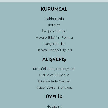
Ürün bilgilerinde hatalar bulunuyor.
Ürün fiyatı diğer sitelerden daha pahalı.
KURUMSAL
Bu ürüne benzer farklı alternatifler olmalı.
Hakkımızda
İletişim
İletişim Formu
Havale Bildirim Formu
Kargo Takibi
Gönder
Banka Hesap Bilgileri
ALIŞVERİŞ
Mesafeli Satış Sözleşmesi
Gizlilik ve Güvenlik
İptal ve İade Şartları
Kişisel Veriler Politikası
ÜYELİK
Hesabım