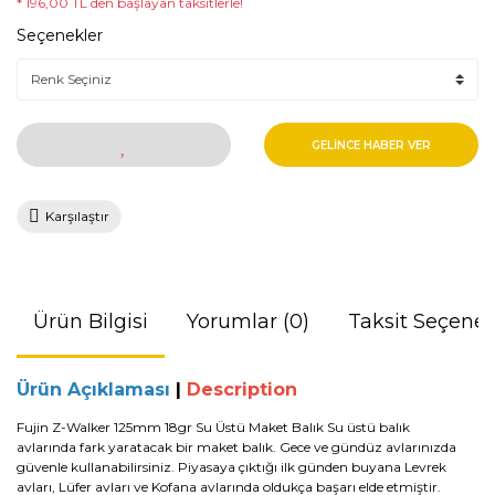
* 196,00 TL den başlayan taksitlerle!
Seçenekler
GELİNCE HABER VER
Karşılaştır
Ürün Bilgisi
Yorumlar (0)
Taksit Seçenek
Ürün Açıklaması
|
Description
Fujin Z-Walker 125mm 18gr Su Üstü Maket Balık Su üstü balık
avlarında
fark yaratacak bir maket balık. Gece ve gündüz avlarınızda
güvenle kullanabilirsiniz. Piyasaya çıktığı ilk günden buyana
Levrek
avları
,
Lüfer avları
ve
Kofana avları
nda oldukça başarı elde etmiştir.