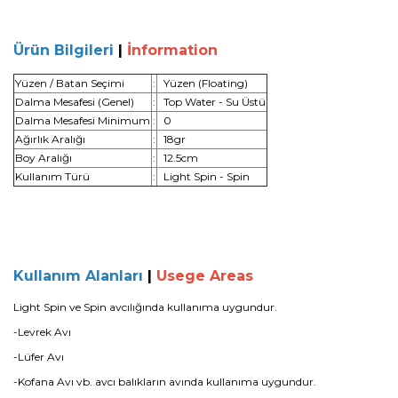
Ürün Bilgileri
|
İnformation
Yüzen / Batan Seçimi
:
Yüzen (Floating)
Dalma Mesafesi (Genel)
:
Top Water - Su Üstü
Dalma Mesafesi Minimum
:
0
Ağırlık Aralığı
:
18gr
Boy Aralığı
:
12.5cm
Kullanım Türü
:
Light Spin - Spin
Kullanım Alanları
|
Usege Areas
Light Spin ve Spin avcılığında kullanıma uygundur.
-Levrek Avı
-Lüfer Avı
-Kofana Avı
vb. avcı balıkların avında kullanıma uygundur.