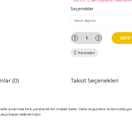
* 262,00 TL den başlayan taksitlerle!
Seçenekler
SEPE
Karşılaştır
mlar (0)
Taksit Seçenekleri
balık
avlarında
fark yaratacak bir maket balık. Gece ve gündüz avlarınızda güve
ukça başarı elde etmiştir.