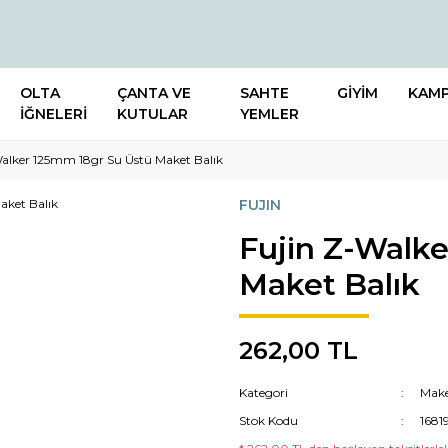
OLTA
ÇANTA VE
SAHTE
GİYİM
KAM
İĞNELERİ
KUTULAR
YEMLER
Walker 125mm 18gr Su Üstü Maket Balık
FUJIN
Fujin Z-Walk
Maket Balık
262,00 TL
Kategori
Make
Stok Kodu
1681