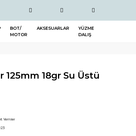
P
BOT/
AKSESUARLAR
YÜZME
MOTOR
DALIŞ
er 125mm 18gr Su Üstü
t Yemler
923