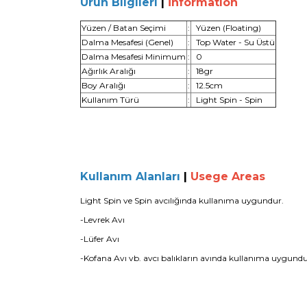
Ürün Bilgileri
|
İnformation
Yüzen / Batan Seçimi
:
Yüzen (Floating)
Dalma Mesafesi (Genel)
:
Top Water - Su Üstü
Dalma Mesafesi Minimum
:
0
Ağırlık Aralığı
:
18gr
Boy Aralığı
:
12.5cm
Kullanım Türü
:
Light Spin - Spin
Kullanım Alanları
|
Usege Areas
Light Spin ve Spin avcılığında kullanıma uygundur.
-Levrek Avı
-Lüfer Avı
-Kofana Avı
vb. avcı balıkların avında kullanıma uygundu