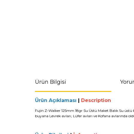
Ürün Bilgisi
Yoru
Ürün Açıklaması
|
Description
Fujin Z-Walker 125mm 18gr Su Üstü Maket Balık Su üstü 
buyana
Levrek avları
,
Lüfer avları
ve
Kofana avları
nda old