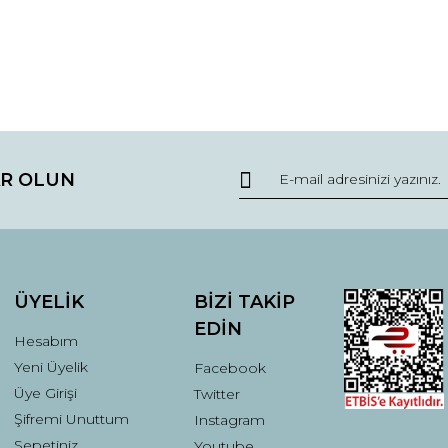
da ve diğer konularda yetersiz gördüğünüz noktaları öneri formunu kullana
Bu ürüne ilk yorumu siz yapın!
R OLUN
r.
Yorum Yaz
ÜYELİK
BİZİ TAKİP
EDİN
Hesabım
Yeni Üyelik
Facebook
Üye Girişi
Twitter
Şifremi Unuttum
Instagram
Gönder
Sepetiniz
Youtube