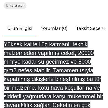
Karşılaştır
Ürün Bilgisi
Yorumlar (0)
Taksit Seçenek
Yüksek kaliteli üç katmanlı teknik
malzemeden yapılmış ceket, 20000
mm'ye kadar su geçirmez ve 8000
g/m2 nefes alabilir.
Tamamen ısıyla
kapatılmış dikişlerle birleştirilmiş bu tür
bir malzeme, kötü hava koşullarına ve
şiddetli yağmurlara karşı mükemmel bir
dayanıklılık sağlar. Ceketin
en çok