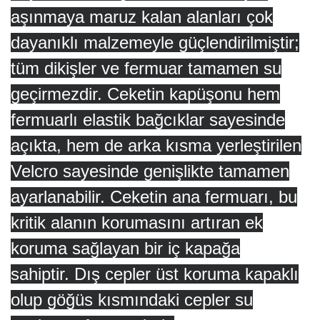
aşınmaya maruz kalan alanları çok
dayanıklı malzemeyle güçlendirilmiştir;
tüm dikişler ve fermuar tamamen su
geçirmezdir.
Ceketin kapüşonu hem
fermuarlı elastik bağcıklar sayesinde
açıkta, hem de arka kısma yerleştirilen
Velcro sayesinde genişlikte tamamen
ayarlanabilir.
Ceketin ana fermuarı, bu
kritik alanın korumasını artıran ek
koruma sağlayan bir iç kapağa
sahiptir.
Dış cepler üst koruma kapaklı
olup göğüs kısmındaki cepler su