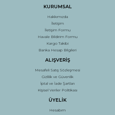
Ürün fiyatı diğer sitelerden daha pahalı.
KURUMSAL
Bu ürüne benzer farklı alternatifler olmalı.
Hakkımızda
İletişim
İletişim Formu
Havale Bildirim Formu
Kargo Takibi
Gönder
Banka Hesap Bilgileri
ALIŞVERİŞ
Mesafeli Satış Sözleşmesi
Gizlilik ve Güvenlik
İptal ve İade Şartları
Kişisel Veriler Politikası
ÜYELİK
Hesabım