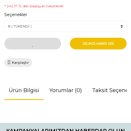
* 242,17 TL den başlayan taksitlerle!
Seçenekler
GELİNCE HABER VER
Karşılaştır
Ürün Bilgisi
Yorumlar (0)
Taksit Seçenek
Bu ürünün fiyat bilgisi, resim, ürün açıklamalarında ve diğer
konularda yetersiz gördüğünüz noktaları öneri formunu
Bu ürüne ilk yorumu siz yapın!
kullanarak tarafımıza iletebilirsiniz.