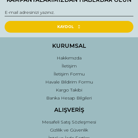
KAMPANYALARIMIZDAN HABERDAR OLUN
Görüş ve önerileriniz için teşekkür ederiz.
Yorum Yaz
Ürün resmi kalitesiz, bozuk veya görüntülenemiyor.
Ürün açıklamasında eksik bilgiler bulunuyor.
KAYDOL
Ürün bilgilerinde hatalar bulunuyor.
Ürün fiyatı diğer sitelerden daha pahalı.
KURUMSAL
Bu ürüne benzer farklı alternatifler olmalı.
Hakkımızda
İletişim
İletişim Formu
Havale Bildirim Formu
Kargo Takibi
Gönder
Banka Hesap Bilgileri
ALIŞVERİŞ
Mesafeli Satış Sözleşmesi
Gizlilik ve Güvenlik