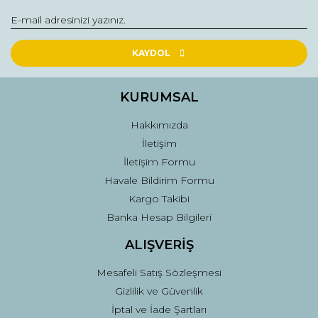
Yorum Yaz
Ürün resmi kalitesiz, bozuk veya görüntülenemiyor.
Ürün açıklamasında eksik bilgiler bulunuyor.
KAYDOL
Ürün bilgilerinde hatalar bulunuyor.
Ürün fiyatı diğer sitelerden daha pahalı.
KURUMSAL
Bu ürüne benzer farklı alternatifler olmalı.
Hakkımızda
İletişim
İletişim Formu
Havale Bildirim Formu
Kargo Takibi
Gönder
Banka Hesap Bilgileri
ALIŞVERİŞ
Mesafeli Satış Sözleşmesi
Gizlilik ve Güvenlik
İptal ve İade Şartları