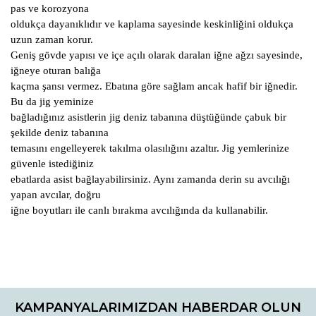
pas ve korozyona
oldukça dayanıklıdır ve kaplama sayesinde keskinliğini oldukça
uzun zaman korur.
Geniş gövde yapısı ve içe açılı olarak daralan iğne ağzı sayesinde,
iğneye oturan balığa
kaçma şansı vermez. Ebatına göre sağlam ancak hafif bir iğnedir.
Bu da jig yeminize
bağladığınız asistlerin jig deniz tabanına düştüğünde çabuk bir
şekilde deniz tabanına
temasını engelleyerek takılma olasılığını azaltır. Jig yemlerinize
güvenle istediğiniz
ebatlarda asist bağlayabilirsiniz. Aynı zamanda derin su avcılığı
yapan avcılar, doğru
iğne boyutları ile canlı bırakma avcılığında da kullanabilir.
Bu ürünün fiyat bilgisi, resim, ürün açıklamalarında ve diğer
konularda yetersiz gördüğünüz noktaları öneri formunu
Bu ürüne ilk yorumu siz yapın!
kullanarak tarafımıza iletebilirsiniz.
KAMPANYALARIMIZDAN HABERDAR OLUN
Görüş ve önerileriniz için teşekkür ederiz.