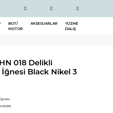
P
BOT/
AKSESUARLAR
YÜZME
MOTOR
DALIŞ
N 018 Delikli
İğnesi Black Nikel 3
 İğneler
7848388