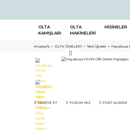
OLTA
OLTA
MİSİNELER
KAMIŞLARI
MAKİNELERİ
Anasayfa
OLTA İĞNELERİ
Tekli İğneler
Hayabusa H
TAVSİYE ET
YORUM YAZ
FİYAT ALARMI