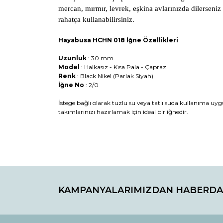
mercan, mırmır, levrek, eşkina avlarınızda dilerseniz 
rahatça kullanabilirsiniz.
Hayabusa HCHN 018 İğne Özellikleri
Uzunluk
: 30 mm.
Model
: Halkasız - Kısa Pala - Çapraz
Renk
: Black Nikel (Parlak Siyah)
İğne No
: 2/0
İstege bağlı olarak tuzlu su veya tatlı suda kullanıma uy
takımlarınızı hazırlamak için ideal bir iğnedir.
Bu ürünün fiyat bilgisi, resim, ürün açıklamaların
Görüş ve önerileriniz için teşekkür ederiz.
KAMPANYALARIMIZDAN HABERDA
Ürün resmi kalitesiz, bozuk veya görüntülenemiyo
Ürün açıklamasında eksik bilgiler bulunuyor.
Ürün bilgilerinde hatalar bulunuyor.