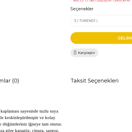
* 188,92 TL den başlayan taksitlerle!
Seçenekler
GELİN
Karşılaştır
mlar (0)
Taksit Seçenekleri
l kaplaması sayesinde tuzlu suya
e keskinleştirilmiştir ve kolay
e düğümleriniz iğneye tam oturur.
ıza göre karagöz, çipura, sargoz,