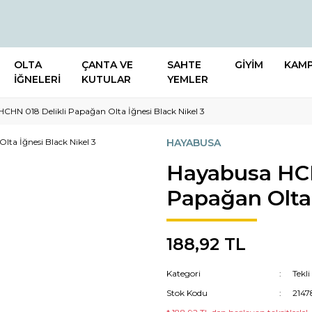
OLTA
ÇANTA VE
SAHTE
GİYİM
KAM
İĞNELERİ
KUTULAR
YEMLER
CHN 018 Delikli Papağan Olta İğnesi Black Nikel 3
HAYABUSA
Hayabusa HCH
Papağan Olta 
188,92 TL
Kategori
Tekli
Stok Kodu
214