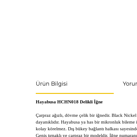
Ürün Bilgisi
Yoru
Hayabusa HCHN018 Delikli İğne
Çarpraz ağızlı, dövme çelik bir iğnedir. Black Nicke
dayanıklıdır. Hayabusa ya has bir mikronluk bileme il
kolay körelmez. Dış bükey bağlantı halkası sayesind
Geniş tırnaklı ve çarpraz bir modeldir. İğne numaran