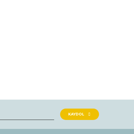
rak tarafımıza iletebilirsiniz.
KAYDOL