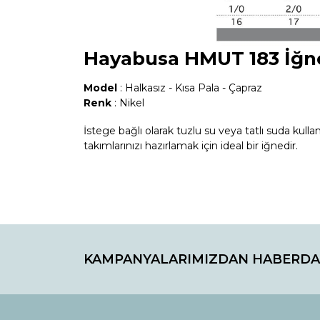
Hayabusa
HMUT 183
İğne
Model
: Halkasız - Kısa Pala - Çapraz
Renk
: Nikel
İstege bağlı olarak tuzlu su veya tatlı suda kul
takımlarınızı hazırlamak için ideal bir iğnedir.
Bu ürünün fiyat bilgisi, resim, ürün açıklamaların
Görüş ve önerileriniz için teşekkür ederiz.
KAMPANYALARIMIZDAN HABERDA
Ürün resmi kalitesiz, bozuk veya görüntülenemiyo
Ürün açıklamasında eksik bilgiler bulunuyor.
Ürün bilgilerinde hatalar bulunuyor.
Ürün fiyatı diğer sitelerden daha pahalı.