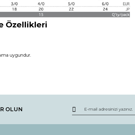
 Özellikleri
lanıma uygundur.
da ve diğer konularda yetersiz gördüğünüz noktaları öneri formunu kullana
Bu ürüne ilk yorumu siz yapın!
R OLUN
r.
Yorum Yaz