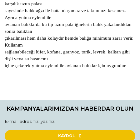
karşılık uzun palası
sayesinde balık ağzı ile hatta ulaşamaz ve takımınızı kesemez.
Ayrıca yutma eylemi ile
avlanan balıklarda bu tip uzun pala iğnelerin balık yakalandıktan
sonra balıktan
çıkarılması hem daha kolaydır hemde balığa minimum zarar verir.
Kullanım
sağlanabileceği lüfer, kofana, granyöz, torik, levrek, kalkan gibi
dişli veya su basıncını
içine çekerek yutma eylemi ile avlanan balıklar için uygundur.
Bu ürünün fiyat bilgisi, resim, ürün açıklamalarında ve diğer
konularda yetersiz gördüğünüz noktaları öneri formunu
Bu ürüne ilk yorumu siz yapın!
kullanarak tarafımıza iletebilirsiniz.
KAMPANYALARIMIZDAN HABERDAR OLUN
Görüş ve önerileriniz için teşekkür ederiz.
Yorum Yaz
Ürün resmi kalitesiz, bozuk veya görüntülenemiyor.
Ürün açıklamasında eksik bilgiler bulunuyor.
KAYDOL