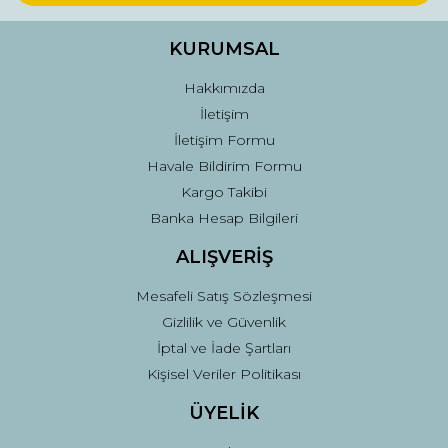
Ürün bilgilerinde hatalar bulunuyor.
Ürün fiyatı diğer sitelerden daha pahalı.
KURUMSAL
Bu ürüne benzer farklı alternatifler olmalı.
Hakkımızda
İletişim
İletişim Formu
Havale Bildirim Formu
Kargo Takibi
Gönder
Banka Hesap Bilgileri
ALIŞVERİŞ
Mesafeli Satış Sözleşmesi
Gizlilik ve Güvenlik
İptal ve İade Şartları
Kişisel Veriler Politikası
ÜYELİK