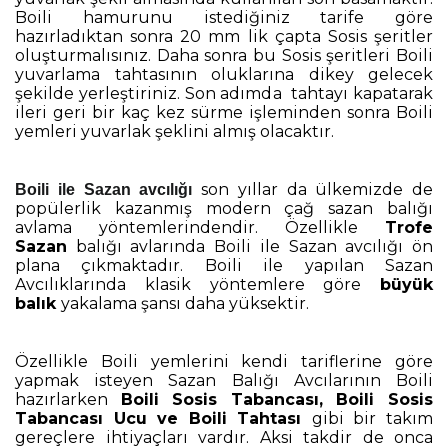
Boili hamurunu istediğiniz tarife göre
hazırladıktan sonra 20 mm lik çapta Sosis şeritler
oluşturmalısınız. Daha sonra bu Sosis şeritleri Boili
yuvarlama tahtasının oluklarına dikey gelecek
şekilde yerleştiriniz. Son adımda tahtayı kapatarak
ileri geri bir kaç kez sürme işleminden sonra Boili
yemleri yuvarlak şeklini almış olacaktır.
son yıllar da ülkemizde de
Boili ile Sazan avcılığı
popülerlik kazanmış modern çağ sazan balığı
avlama yöntemlerindendir. Özellikle
Trofe
Sazan
balığı avlarında Boili ile Sazan avcılığı ön
plana çıkmaktadır. Boili ile yapılan Sazan
Avcılıklarında klasik yöntemlere göre
büyük
balık
yakalama şansı daha yüksektir.
Özellikle Boili yemlerini kendi tariflerine göre
yapmak isteyen Sazan Balığı Avcılarının Boili
hazırlarken
Boili Sosis Tabancası, Boili Sosis
Tabancası Ucu ve Boili Tahtası
gibi bir takım
gereçlere ihtiyaçları vardır. Aksi takdir de onca