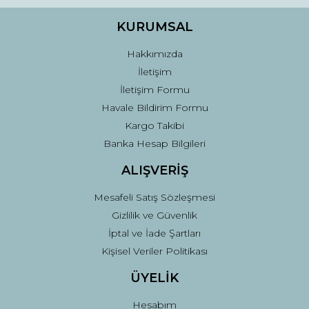
Ürün bilgilerinde hatalar bulunuyor.
Ürün fiyatı diğer sitelerden daha pahalı.
KURUMSAL
Bu ürüne benzer farklı alternatifler olmalı.
Hakkımızda
İletişim
İletişim Formu
Havale Bildirim Formu
Kargo Takibi
Gönder
Banka Hesap Bilgileri
ALIŞVERİŞ
Mesafeli Satış Sözleşmesi
Gizlilik ve Güvenlik
İptal ve İade Şartları
Kişisel Veriler Politikası
ÜYELİK
Hesabım