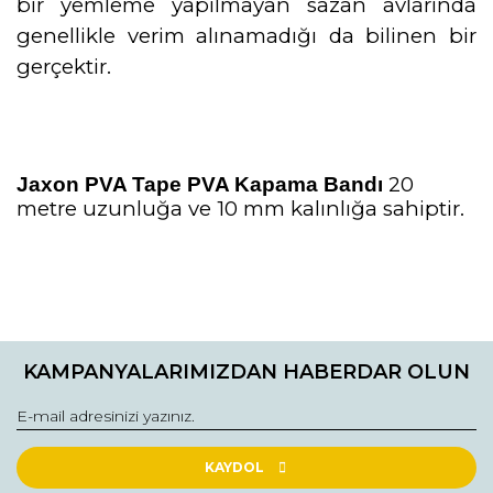
bir yemleme yapılmayan sazan avlarında
genellikle verim alınamadığı da bilinen bir
gerçektir.
20
Jaxon PVA Tape PVA Kapama Bandı
metre uzunluğa ve 10 mm kalınlığa sahiptir.
Bu ürünün fiyat bilgisi, resim, ürün açıklamalarında ve diğer
konularda yetersiz gördüğünüz noktaları öneri formunu
Bu ürüne ilk yorumu siz yapın!
kullanarak tarafımıza iletebilirsiniz.
KAMPANYALARIMIZDAN HABERDAR OLUN
Görüş ve önerileriniz için teşekkür ederiz.
Yorum Yaz
Ürün resmi kalitesiz, bozuk veya görüntülenemiyor.
Ürün açıklamasında eksik bilgiler bulunuyor.
KAYDOL