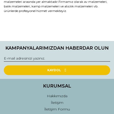
malzemeleri arasında yer almaktadır.Firmamız olarak av malzemeleri,
balık malzemeleri, kamp malzemeleri ve atıcılık malzemeleri vb.
ürünlerde profesyonel hizmet vermekteyiz.
Bu ürünün fiyat bilgisi, resim, ürün açıklamalarında ve diğer
konularda yetersiz gördüğünüz noktaları öneri formunu
Bu ürüne ilk yorumu siz yapın!
kullanarak tarafımıza iletebilirsiniz.
KAMPANYALARIMIZDAN HABERDAR OLUN
Görüş ve önerileriniz için teşekkür ederiz.
Yorum Yaz
Ürün resmi kalitesiz, bozuk veya görüntülenemiyor.
Ürün açıklamasında eksik bilgiler bulunuyor.
KAYDOL
Ürün bilgilerinde hatalar bulunuyor.
Ürün fiyatı diğer sitelerden daha pahalı.
KURUMSAL
Bu ürüne benzer farklı alternatifler olmalı.
Hakkımızda
İletişim
İletişim Formu