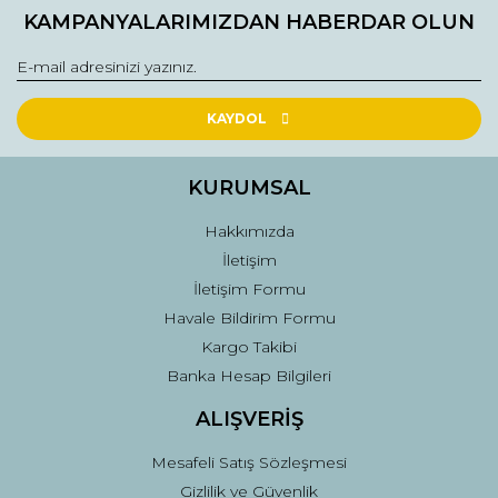
Bu ürüne ilk yorumu siz yapın!
kullanarak tarafımıza iletebilirsiniz.
KAMPANYALARIMIZDAN HABERDAR OLUN
Görüş ve önerileriniz için teşekkür ederiz.
Yorum Yaz
Ürün resmi kalitesiz, bozuk veya görüntülenemiyor.
Ürün açıklamasında eksik bilgiler bulunuyor.
KAYDOL
Ürün bilgilerinde hatalar bulunuyor.
Ürün fiyatı diğer sitelerden daha pahalı.
KURUMSAL
Bu ürüne benzer farklı alternatifler olmalı.
Hakkımızda
İletişim
İletişim Formu
Havale Bildirim Formu
Kargo Takibi
Gönder
Banka Hesap Bilgileri
ALIŞVERİŞ
Mesafeli Satış Sözleşmesi
Gizlilik ve Güvenlik