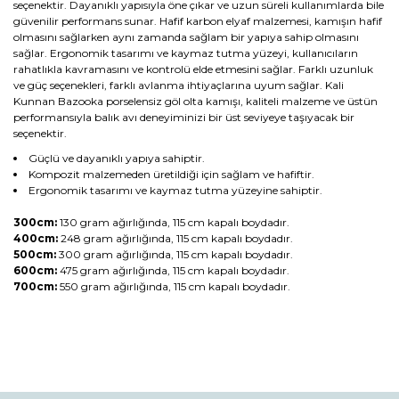
seçenektir. Dayanıklı yapısıyla öne çıkar ve uzun süreli kullanımlarda bile
güvenilir performans sunar. Hafif karbon elyaf malzemesi, kamışın hafif
olmasını sağlarken aynı zamanda sağlam bir yapıya sahip olmasını
sağlar. Ergonomik tasarımı ve kaymaz tutma yüzeyi, kullanıcıların
rahatlıkla kavramasını ve kontrolü elde etmesini sağlar. Farklı uzunluk
ve güç seçenekleri, farklı avlanma ihtiyaçlarına uyum sağlar. Kali
Kunnan Bazooka porselensiz göl olta kamışı, kaliteli malzeme ve üstün
performansıyla balık avı deneyiminizi bir üst seviyeye taşıyacak bir
seçenektir.
Güçlü ve dayanıklı yapıya sahiptir.
Kompozit malzemeden üretildiği için sağlam ve hafiftir.
Ergonomik tasarımı ve kaymaz tutma yüzeyine sahiptir.
300cm:
130 gram ağırlığında, 115 cm kapalı boydadır.
400cm:
248 gram ağırlığında, 115 cm kapalı boydadır.
500cm:
300 gram ağırlığında, 115 cm kapalı boydadır.
600cm:
475 gram ağırlığında, 115 cm kapalı boydadır.
700cm:
550 gram ağırlığında, 115 cm kapalı boydadır.
Bu ürünün fiyat bilgisi, resim, ürün açıklamalarında ve diğer
konularda yetersiz gördüğünüz noktaları öneri formunu