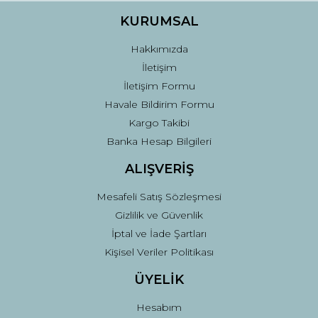
Ürün fiyatı diğer sitelerden daha pahalı.
KURUMSAL
Bu ürüne benzer farklı alternatifler olmalı.
Hakkımızda
İletişim
İletişim Formu
Havale Bildirim Formu
Kargo Takibi
Gönder
Banka Hesap Bilgileri
ALIŞVERİŞ
Mesafeli Satış Sözleşmesi
Gizlilik ve Güvenlik
İptal ve İade Şartları
Kişisel Veriler Politikası
ÜYELİK
Hesabım