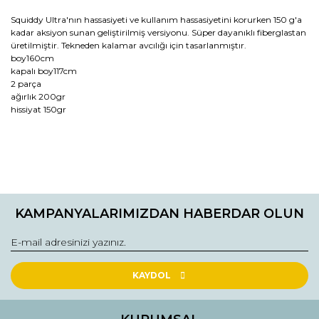
Squiddy Ultra'nın hassasiyeti ve kullanım hassasiyetini korurken 150 g'a
kadar aksiyon sunan geliştirilmiş versiyonu. Süper dayanıklı fiberglastan
üretilmiştir. Tekneden kalamar avcılığı için tasarlanmıştır.
boy160cm
kapalı boy117cm
2 parça
ağırlık 200gr
hissiyat 150gr
Bu ürünün fiyat bilgisi, resim, ürün açıklamalarında ve diğer
konularda yetersiz gördüğünüz noktaları öneri formunu
Bu ürüne ilk yorumu siz yapın!
kullanarak tarafımıza iletebilirsiniz.
KAMPANYALARIMIZDAN HABERDAR OLUN
Görüş ve önerileriniz için teşekkür ederiz.
Yorum Yaz
Ürün resmi kalitesiz, bozuk veya görüntülenemiyor.
Ürün açıklamasında eksik bilgiler bulunuyor.
KAYDOL
Ürün bilgilerinde hatalar bulunuyor.
Ürün fiyatı diğer sitelerden daha pahalı.