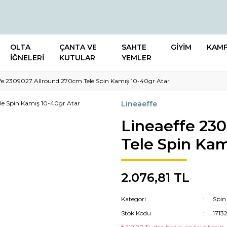
OLTA
ÇANTA VE
SAHTE
GİYİM
KAM
İĞNELERİ
KUTULAR
YEMLER
ffe 2309027 Allround 270cm Tele Spin Kamış 10-40gr Atar
Lineaeffe
Lineaeffe 23
Tele Spin Kam
2.076,81 TL
Kategori
Spin
Stok Kodu
1713