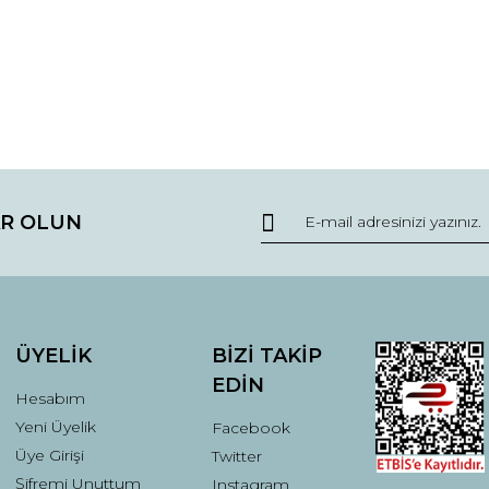
da ve diğer konularda yetersiz gördüğünüz noktaları öneri formunu kullana
Bu ürüne ilk yorumu siz yapın!
R OLUN
r.
Yorum Yaz
ÜYELİK
BİZİ TAKİP
EDİN
Hesabım
Yeni Üyelik
Facebook
Üye Girişi
Twitter
Şifremi Unuttum
Instagram
Gönder