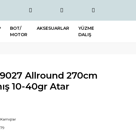
P
BOT/
AKSESUARLAR
YÜZME
MOTOR
DALIŞ
09027 Allround 270cm
ış 10-40gr Atar
 Kamışlar
279