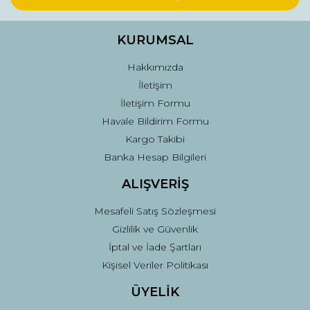
Ürün bilgilerinde hatalar bulunuyor.
Ürün fiyatı diğer sitelerden daha pahalı.
KURUMSAL
Bu ürüne benzer farklı alternatifler olmalı.
Hakkımızda
İletişim
İletişim Formu
Havale Bildirim Formu
Kargo Takibi
Gönder
Banka Hesap Bilgileri
ALIŞVERİŞ
Mesafeli Satış Sözleşmesi
Gizlilik ve Güvenlik
İptal ve İade Şartları
Kişisel Veriler Politikası
ÜYELİK