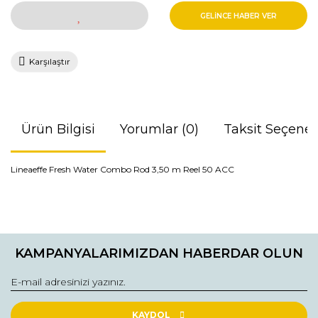
GELİNCE HABER VER
Karşılaştır
Ürün Bilgisi
Yorumlar (0)
Taksit Seçenek
Lineaeffe Fresh Water Combo Rod 3,50 m Reel 50 ACC
Bu ürünün fiyat bilgisi, resim, ürün açıklamalarında ve diğer
konularda yetersiz gördüğünüz noktaları öneri formunu
Bu ürüne ilk yorumu siz yapın!
kullanarak tarafımıza iletebilirsiniz.
KAMPANYALARIMIZDAN HABERDAR OLUN
Görüş ve önerileriniz için teşekkür ederiz.
Yorum Yaz
Ürün resmi kalitesiz, bozuk veya görüntülenemiyor.
Ürün açıklamasında eksik bilgiler bulunuyor.
KAYDOL