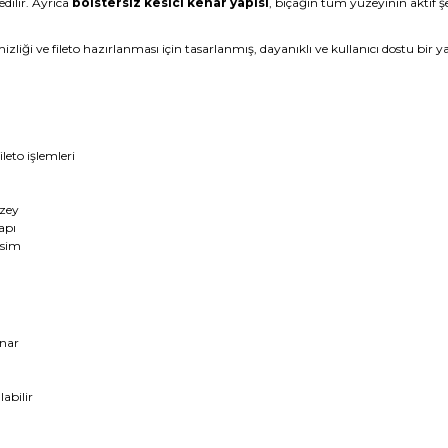
dilir. Ayrıca
bolstersiz kesici kenar yapısı
, bıçağın tüm yüzeyinin aktif ş
zliği ve fileto hazırlanması için tasarlanmış, dayanıklı ve kullanıcı dostu bir y
leto işlemleri
üzey
apı
esim
unar
abilir