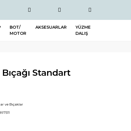
P
BOT/
AKSESUARLAR
YÜZME
MOTOR
DALIŞ
 Bıçağı Standart
lar ve Bıçaklar
897511