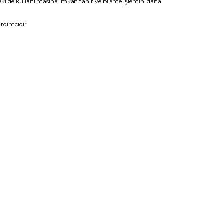
ekilde kullanılmasına imkan tanır ve bileme işlemini daha
ardımcıdır.