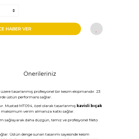
CE HABER VER
Önerileriniz
 üzere tasarlanmış profesyonel bir kesim ekipmanıdır. 23
erde üstün performans sağlar.
ır. Mustad MT094, özel olarak tasarlanmış
kavisli bıçak
an maksimum verim almanıza katkı sağlar.
um sağlayarak daha düzgün, temiz ve profesyonel fileto
sağlar. Üstün denge sunan tasarımı sayesinde kesim