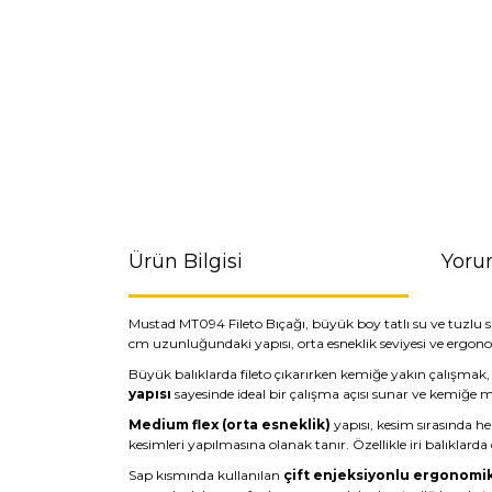
Ürün Bilgisi
Yoru
Mustad MT094 Fileto Bıçağı, büyük boy tatlı su ve tuzlu 
cm uzunluğundaki yapısı, orta esneklik seviyesi ve ergo
Büyük balıklarda fileto çıkarırken kemiğe yakın çalışm
yapısı
sayesinde ideal bir çalışma açısı sunar ve kemi
Medium flex (orta esneklik)
yapısı, kesim sırasında 
kesimleri yapılmasına olanak tanır. Özellikle iri balıklard
Sap kısmında kullanılan
çift enjeksiyonlu ergonomik