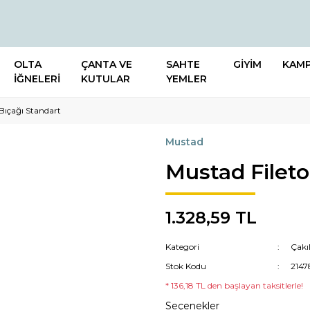
OLTA
ÇANTA VE
SAHTE
GİYİM
KAM
İĞNELERİ
KUTULAR
YEMLER
 Bıçağı Standart
Mustad
Mustad Fileto
1.328,59 TL
Kategori
Çakı
Stok Kodu
2147
* 136,18 TL den başlayan taksitlerle!
Seçenekler