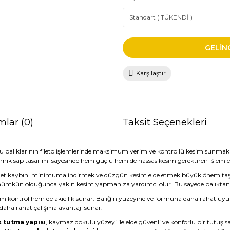
GELİN
Karşılaştır
mlar (0)
Taksit Seçenekleri
su balıklarının fileto işlemlerinde maksimum verim ve kontrollü kesim sunmak
nomik sap tasarımı sayesinde hem güçlü hem de hassas kesim gerektiren işleml
ak, et kaybını minimuma indirmek ve düzgün kesim elde etmek büyük önem taş
ğe mümkün olduğunca yakın kesim yapmanıza yardımcı olur. Bu sayede balıkt
hem kontrol hem de akıcılık sunar. Balığın yüzeyine ve formuna daha rahat uy
a daha rahat çalışma avantajı sunar.
 tutma yapısı
, kaymaz dokulu yüzeyi ile elde güvenli ve konforlu bir tutuş 