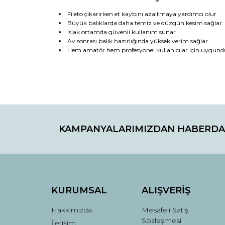
Fileto çıkarırken et kaybını azaltmaya yardımcı olur
Büyük balıklarda daha temiz ve düzgün kesim sağlar
Islak ortamda güvenli kullanım sunar
Av sonrası balık hazırlığında yüksek verim sağlar
Hem amatör hem profesyonel kullanıcılar için uygund
Bu ürünün fiyat bilgisi, resim, ürün açıklamaların
Görüş ve önerileriniz için teşekkür ederiz.
KAMPANYALARIMIZDAN HABERDA
Ürün resmi kalitesiz, bozuk veya görüntülenemiyo
Ürün açıklamasında eksik bilgiler bulunuyor.
Ürün bilgilerinde hatalar bulunuyor.
Ürün fiyatı diğer sitelerden daha pahalı.
Bu ürüne benzer farklı alternatifler olmalı.
KURUMSAL
ALIŞVERİŞ
Hakkımızda
Mesafeli Satış
Sözleşmesi
İletişim