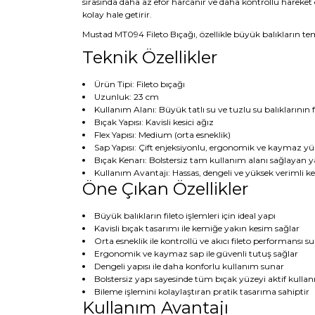
sırasında daha az efor harcanır ve daha kontrollü hareket e
kolay hale getirir.
Mustad MT094 Fileto Bıçağı, özellikle büyük balıkların temi
Teknik Özellikler
Ürün Tipi: Fileto bıçağı
Uzunluk: 23 cm
Kullanım Alanı: Büyük tatlı su ve tuzlu su balıklarının fi
Bıçak Yapısı: Kavisli kesici ağız
Flex Yapısı: Medium (orta esneklik)
Sap Yapısı: Çift enjeksiyonlu, ergonomik ve kaymaz y
Bıçak Kenarı: Bolstersiz tam kullanım alanı sağlayan y
Kullanım Avantajı: Hassas, dengeli ve yüksek verimli k
Öne Çıkan Özellikler
Büyük balıkların fileto işlemleri için ideal yapı
Kavisli bıçak tasarımı ile kemiğe yakın kesim sağlar
Orta esneklik ile kontrollü ve akıcı fileto performansı s
Ergonomik ve kaymaz sap ile güvenli tutuş sağlar
Dengeli yapısı ile daha konforlu kullanım sunar
Bolstersiz yapı sayesinde tüm bıçak yüzeyi aktif kullanıl
Bileme işlemini kolaylaştıran pratik tasarıma sahiptir
Kullanım Avantajı