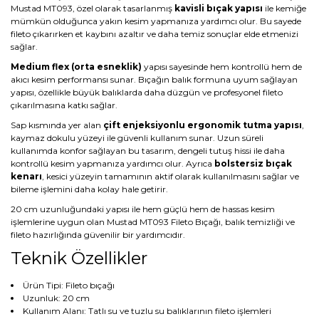
Mustad MT093, özel olarak tasarlanmış
kavisli bıçak yapısı
ile kemiğe
mümkün olduğunca yakın kesim yapmanıza yardımcı olur. Bu sayede
fileto çıkarırken et kaybını azaltır ve daha temiz sonuçlar elde etmenizi
sağlar.
Medium flex (orta esneklik)
yapısı sayesinde hem kontrollü hem de
akıcı kesim performansı sunar. Bıçağın balık formuna uyum sağlayan
yapısı, özellikle büyük balıklarda daha düzgün ve profesyonel fileto
çıkarılmasına katkı sağlar.
Sap kısmında yer alan
çift enjeksiyonlu ergonomik tutma yapısı
,
kaymaz dokulu yüzeyi ile güvenli kullanım sunar. Uzun süreli
kullanımda konfor sağlayan bu tasarım, dengeli tutuş hissi ile daha
kontrollü kesim yapmanıza yardımcı olur. Ayrıca
bolstersiz bıçak
kenarı
, kesici yüzeyin tamamının aktif olarak kullanılmasını sağlar ve
bileme işlemini daha kolay hale getirir.
20 cm uzunluğundaki yapısı ile hem güçlü hem de hassas kesim
işlemlerine uygun olan Mustad MT093 Fileto Bıçağı, balık temizliği ve
fileto hazırlığında güvenilir bir yardımcıdır.
Teknik Özellikler
Ürün Tipi: Fileto bıçağı
Uzunluk: 20 cm
Kullanım Alanı: Tatlı su ve tuzlu su balıklarının fileto işlemleri