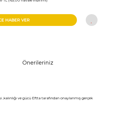
69 TL (%5,00 havale indirimi)
CE HABER VER
Önerileriniz
i ,kalınlığı ve gücü Eftta tarafından onaylanmış gerçek
rak tarafımıza iletebilirsiniz.