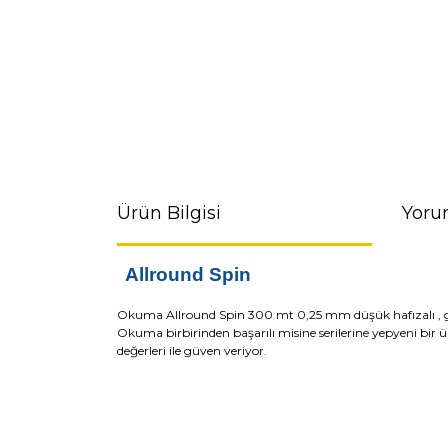
Ürün Bilgisi
Yoru
Allround Spin
Okuma Allround Spin 300 mt 0,25 mm düşük hafızalı ,
Okuma birbirinden başarılı misine serilerine yepyeni bir
değerleri ile güven veriyor.
Bu ürünün fiyat bilgisi, resim, ürün açıklamaların