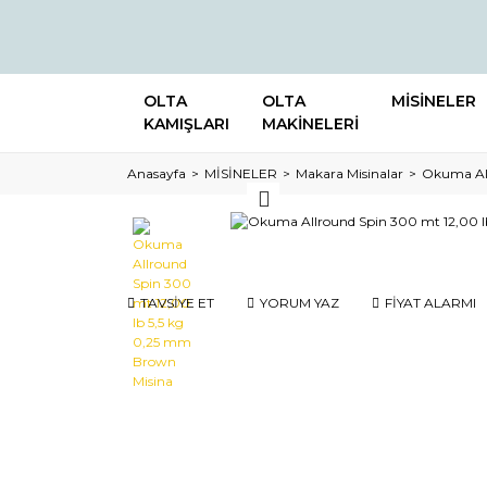
OLTA
OLTA
MİSİNELER
KAMIŞLARI
MAKİNELERİ
Anasayfa
MİSİNELER
Makara Misinalar
Okuma All
TAVSİYE ET
YORUM YAZ
FİYAT ALARMI