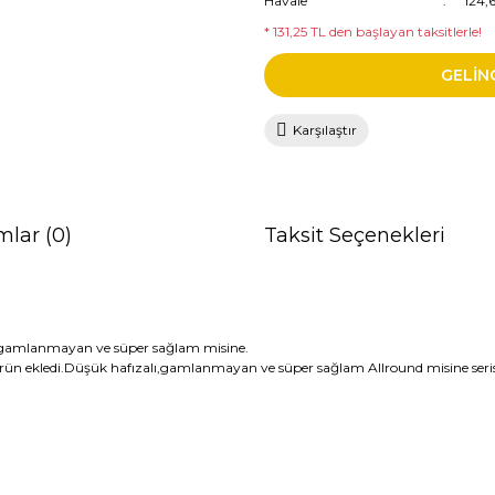
Havale
124,
* 131,25 TL den başlayan taksitlerle!
GELİN
Karşılaştır
mlar (0)
Taksit Seçenekleri
 gamlanmayan ve süper sağlam misine.
 ürün ekledi.Düşük hafızalı,gamlanmayan ve süper sağlam Allround misine seris
da ve diğer konularda yetersiz gördüğünüz noktaları öneri formunu kullana