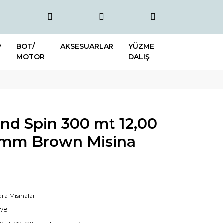
P
BOT/
AKSESUARLAR
YÜZME
MOTOR
DALIŞ
nd Spin 300 mt 12,00
5 mm Brown Misina
ra Misinalar
278