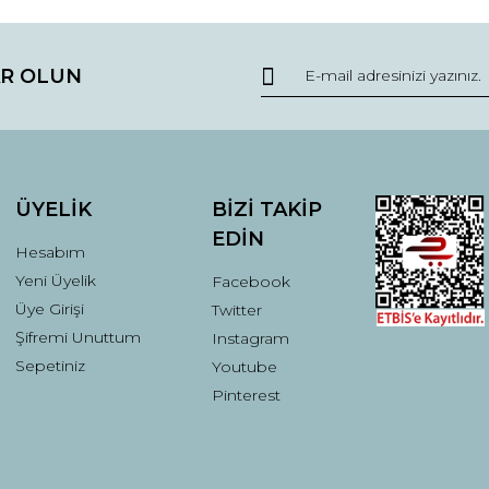
Bu ürüne ilk yorumu siz yapın!
R OLUN
r.
Yorum Yaz
ÜYELİK
BİZİ TAKİP
EDİN
Hesabım
Yeni Üyelik
Facebook
Üye Girişi
Twitter
Şifremi Unuttum
Instagram
Gönder
Sepetiniz
Youtube
Pinterest