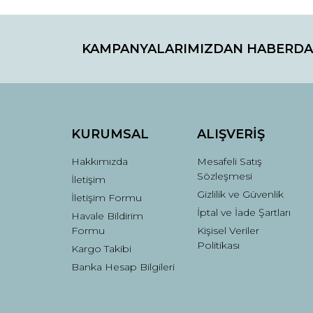
Görüş ve önerileriniz için teşekkür ederiz.
KAMPANYALARIMIZDAN HABERDA
Ürün resmi kalitesiz, bozuk veya görüntülenemiyo
Ürün açıklamasında eksik bilgiler bulunuyor.
Ürün bilgilerinde hatalar bulunuyor.
Ürün fiyatı diğer sitelerden daha pahalı.
Bu ürüne benzer farklı alternatifler olmalı.
KURUMSAL
ALIŞVERİŞ
Hakkımızda
Mesafeli Satış
Sözleşmesi
İletişim
Gizlilik ve Güvenlik
İletişim Formu
İptal ve İade Şartları
Havale Bildirim
Formu
Kişisel Veriler
Politikası
Kargo Takibi
Banka Hesap Bilgileri