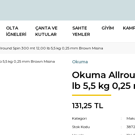
OLTA
ÇANTA VE
SAHTE
GİYİM
KAM
İĞNELERİ
KUTULAR
YEMLER
round Spin 300 mt 12,00 lb 5,5 kg 0,25 mm Brown Misina
Okuma
Okuma Allrou
lb 5,5 kg 0,2
131,25 TL
Kategori
Maka
Stok Kodu
387