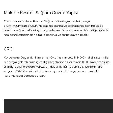
Makine Kesimli Sağlam Gövde Yapısı
Okuma'nın Makine Kesimli Sağlam Gövde yapısı, tek parça
alüminyumdan oluşur. Hassas hizalama ve toleraslarda son noktada
olan bu sağlam alüminyum gövde, sektörde kullanılan tüm diğer gövde
malzemelerinden daha fazla baskıya ve torka dayanıklıdır.
CRC
Korozyona Dayanıklı Kaplama, Okuma'nın tescilli HDG-II dişli sistemi ile
bir araya gelerek tüm iç ve dış parçalarında Corrosion X HD kaplaması ile
standart dişlilere göre korozyon dayanıklılığında sıra dışı performans
sergiler. CRC işlemi metale işler ve yapışır. Bu sayede uzun vadeli
koruma ciddi derecede artar.