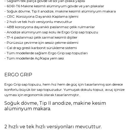
- Sağlam tek parça gövde ve sol yan plaka yapısı
- 6061-T6 Makine kesimli alüminyum gövde ve yan plakalar
- Soğuk dövme, Tip II anodize, makine kesimli alüminyum makara
- CRC: Korozyona Dayanıklı Kaplama işlemi
- 2 hızlı ve tek hızlı versiyonlu mevcuttur
- 4BB korozyona dayanıklı paslanmaz çelik rulmanlar
- Anodize alüminyum sap kolu ile Ergo Grip sap topuzu
- 17-4 paslanmaz çelik sarmal kesimli dişliler
- Pürüzsüz çevirme için sessiz çekme sistemi
- Cal drag gresli karbonit sürükleme sistemi
- Tüm modellerde sağlam Ergo Grip sap topuzları
- Tüm modellerde Aç/Kapa yem sesi
ERGO GRIP
Ergo Grip sap topuzu, hem hız hem de güç için tasarlanmış son derece
konforlu büyük bir sap topuzudur. Yumuşak dokulu topuz, avuç içinize
uyması için ergonomik olarak tasarlanmıştır.
Soğuk dövme, Tip II anodize, makine kesim
alüminyum makara.
2 hızlı ve tek hızlı versiyonları mevcuttur.