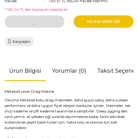
Havale
1.511,10 TL (%5,00 havale indirimi)
* 163,04 TL den başlayan taksitlerle!
GELİNCE HABER VER
Karşılaştır
Ürün Bilgisi
Yorumlar (0)
Taksit Seçenek
Metaloid Lever Drag Makine
Okuma Metaloid kollu drag makineler; daha güçlü çekiş, daha yüksek
performans ve daha uygun fiyat isteyen balıkçılar içindir. Makineler, tek
(hız) kademe ve çift kademe tasarımlara sahiptirler. Dikey jigging den
canlı yem e, at-çekden sığı sularda seyirtmesine kadar farklı teknikler
kullanılarak çeşitli balık türleri için, hatta kılıç ve orkinos için bile
kullanılabilir.