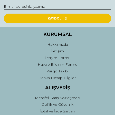
Yorum Yaz
Ürün resmi kalitesiz, bozuk veya görüntülenemiyor.
Ürün açıklamasında eksik bilgiler bulunuyor.
KAYDOL
Ürün bilgilerinde hatalar bulunuyor.
Ürün fiyatı diğer sitelerden daha pahalı.
KURUMSAL
Bu ürüne benzer farklı alternatifler olmalı.
Hakkımızda
İletişim
İletişim Formu
Havale Bildirim Formu
Kargo Takibi
Gönder
Banka Hesap Bilgileri
ALIŞVERİŞ
Mesafeli Satış Sözleşmesi
Gizlilik ve Güvenlik
İptal ve İade Şartları