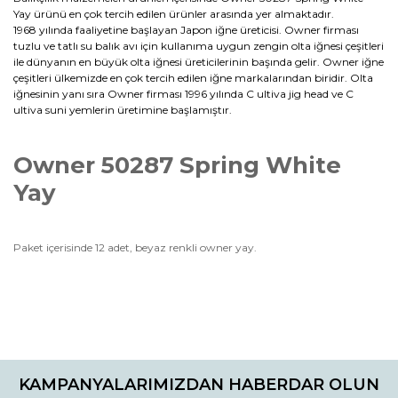
Yay ürünü en çok tercih edilen ürünler arasında yer almaktadır.
1968 yılında faaliyetine başlayan Japon iğne üreticisi. Owner firması
tuzlu ve tatlı su balık avı için kullanıma uygun zengin olta iğnesi çeşitleri
ile dünyanın en büyük olta iğnesi üreticilerinin başında gelir. Owner iğne
çeşitleri ülkemizde en çok tercih edilen iğne markalarından biridir. Olta
iğnesinin yanı sıra Owner firması 1996 yılında C ultiva jig head ve C
ultiva suni yemlerin üretimine başlamıştır.
Owner 50287 Spring White
Yay
Paket içerisinde 12 adet, beyaz renkli owner yay.
Bu ürünün fiyat bilgisi, resim, ürün açıklamalarında ve diğer
konularda yetersiz gördüğünüz noktaları öneri formunu
Bu ürüne ilk yorumu siz yapın!
kullanarak tarafımıza iletebilirsiniz.
KAMPANYALARIMIZDAN HABERDAR OLUN
Görüş ve önerileriniz için teşekkür ederiz.