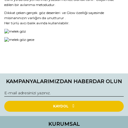
edilen bir avlanma metodudur.
Dikkat çeken gerçek göz desenleri ve Glow özelliği sayesinde
misinanınızın varlığını da unutturur .
Her türlü avcı balık avında kullanılabilir.
Bu ürünün fiyat bilgisi, resim, ürün açıklamalarında ve diğer
konularda yetersiz gördüğünüz noktaları öneri formunu
Bu ürüne ilk yorumu siz yapın!
kullanarak tarafımıza iletebilirsiniz.
KAMPANYALARIMIZDAN HABERDAR OLUN
Görüş ve önerileriniz için teşekkür ederiz.
Yorum Yaz
Ürün resmi kalitesiz, bozuk veya görüntülenemiyor.
Ürün açıklamasında eksik bilgiler bulunuyor.
KAYDOL
Ürün bilgilerinde hatalar bulunuyor.
Ürün fiyatı diğer sitelerden daha pahalı.
KURUMSAL