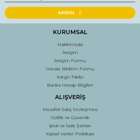
Ürün resmi kalitesiz, bozuk veya görüntülenemiyor.
Ürün açıklamasında eksik bilgiler bulunuyor.
KAYDOL
Ürün bilgilerinde hatalar bulunuyor.
Ürün fiyatı diğer sitelerden daha pahalı.
KURUMSAL
Bu ürüne benzer farklı alternatifler olmalı.
Hakkımızda
İletişim
İletişim Formu
Havale Bildirim Formu
Kargo Takibi
Gönder
Banka Hesap Bilgileri
ALIŞVERİŞ
Mesafeli Satış Sözleşmesi
Gizlilik ve Güvenlik
İptal ve İade Şartları
Kişisel Veriler Politikası