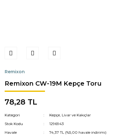
Remixon
Remixon CW-19M Kepçe Toru
78,28 TL
Kategori
Kepçe, Livar ve Kakıçlar
Stok Kodu
1296943
Havale
74,37 TL (%5,00 havale indirimi)