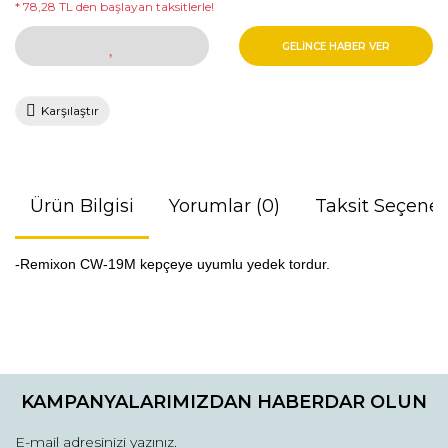
* 78,28 TL den başlayan taksitlerle!
GELİNCE HABER VER
Karşılaştır
Ürün Bilgisi
Yorumlar (0)
Taksit Seçenek
-Remixon CW-19M kepçeye uyumlu yedek tordur.
Bu ürünün fiyat bilgisi, resim, ürün açıklamalarında ve diğer
konularda yetersiz gördüğünüz noktaları öneri formunu
Bu ürüne ilk yorumu siz yapın!
kullanarak tarafımıza iletebilirsiniz.
KAMPANYALARIMIZDAN HABERDAR OLUN
Görüş ve önerileriniz için teşekkür ederiz.
Yorum Yaz