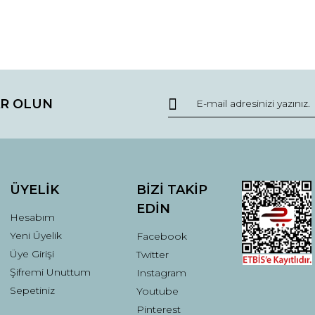
da ve diğer konularda yetersiz gördüğünüz noktaları öneri formunu kullana
Bu ürüne ilk yorumu siz yapın!
R OLUN
r.
Yorum Yaz
ÜYELİK
BİZİ TAKİP
EDİN
Hesabım
Yeni Üyelik
Facebook
Üye Girişi
Twitter
Şifremi Unuttum
Instagram
Gönder
Sepetiniz
Youtube
Pinterest