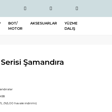
P
BOT/
AKSESUARLAR
YÜZME
MOTOR
DALIŞ
Serisi Şamandıra
ndıralar
458
 TL (%5,00 havale indirimi)