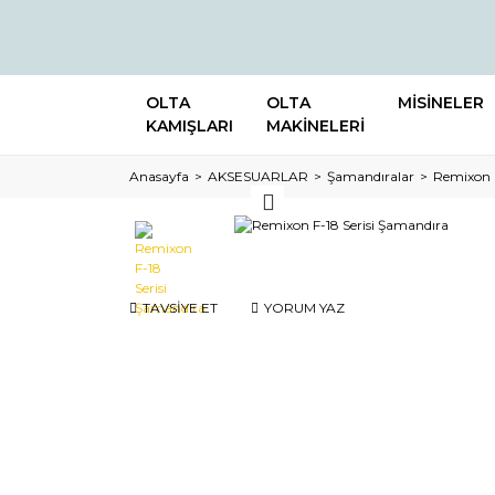
OLTA
OLTA
MİSİNELER
KAMIŞLARI
MAKİNELERİ
Anasayfa
AKSESUARLAR
Şamandıralar
Remixon F
TAVSİYE ET
YORUM YAZ