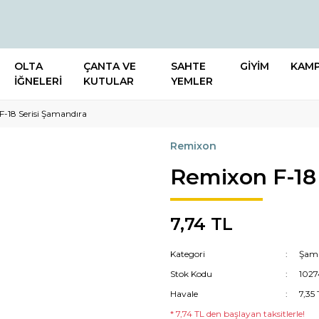
OLTA
ÇANTA VE
SAHTE
GİYİM
KAM
İĞNELERİ
KUTULAR
YEMLER
-18 Serisi Şamandıra
Remixon
Remixon F-18 
7,74 TL
Kategori
Şama
Stok Kodu
1027
Havale
7,35
* 7,74 TL den başlayan taksitlerle!