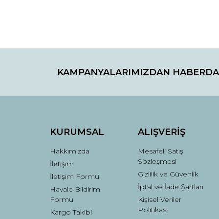
Bu ürünün fiyat bilgisi, resim, ürün açıklamaların
Görüş ve önerileriniz için teşekkür ederiz.
KAMPANYALARIMIZDAN HABERDA
Ürün resmi kalitesiz, bozuk veya görüntülenemiyo
Ürün açıklamasında eksik bilgiler bulunuyor.
Ürün bilgilerinde hatalar bulunuyor.
Ürün fiyatı diğer sitelerden daha pahalı.
Bu ürüne benzer farklı alternatifler olmalı.
KURUMSAL
ALIŞVERİŞ
Hakkımızda
Mesafeli Satış
Sözleşmesi
İletişim
Gizlilik ve Güvenlik
İletişim Formu
İptal ve İade Şartları
Havale Bildirim
Formu
Kişisel Veriler
Politikası
Kargo Takibi