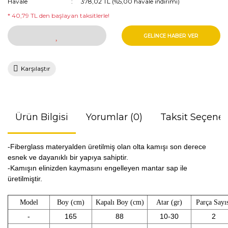
Havale
378,02 TL (%5,00 havale indirimi)
* 40,79 TL den başlayan taksitlerle!
GELİNCE HABER VER
Karşılaştır
Ürün Bilgisi
Yorumlar (0)
Taksit Seçenek
-Fiberglass materyalden üretilmiş olan olta kamışı son derece
esnek ve dayanıklı bir yapıya sahiptir.
-Kamışın elinizden kaymasını engelleyen mantar sap ile
üretilmiştir.
Model
Boy (cm)
Kapalı Boy (cm)
Atar (gr)
Parça Sayı
-
165
88
10-30
2