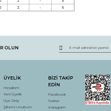
0
2
-
5
0
2
-
5
da ve diğer konularda yetersiz gördüğünüz noktaları öneri formunu kullana
Bu ürüne ilk yorumu siz yapın!
R OLUN
r.
Yorum Yaz
ÜYELİK
BİZİ TAKİP
EDİN
Hesabım
Yeni Üyelik
Facebook
Üye Girişi
Twitter
Şifremi Unuttum
Instagram
Gönder