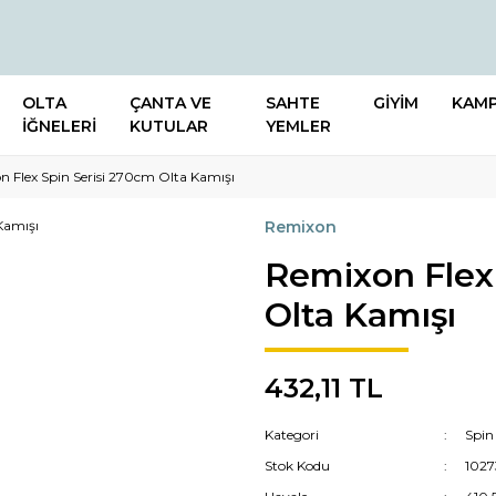
OLTA
ÇANTA VE
SAHTE
GİYİM
KAM
İĞNELERİ
KUTULAR
YEMLER
 Flex Spin Serisi 270cm Olta Kamışı
Remixon
Remixon Flex 
Olta Kamışı
432,11 TL
Kategori
Spin
Stok Kodu
1027