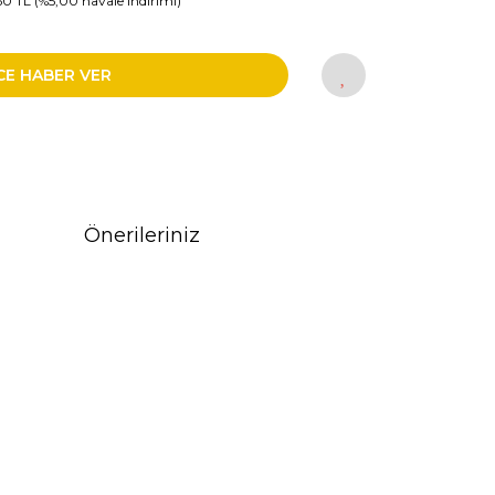
50 TL (%5,00 havale indirimi)
CE HABER VER
Önerileriniz