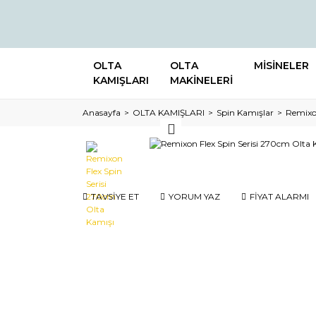
OLTA
OLTA
MİSİNELER
KAMIŞLARI
MAKİNELERİ
Anasayfa
OLTA KAMIŞLARI
Spin Kamışlar
Remixon
TAVSİYE ET
YORUM YAZ
FİYAT ALARMI