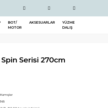
P
BOT/
AKSESUARLAR
YÜZME
MOTOR
DALIŞ
Spin Serisi 270cm
 Kamışlar
365