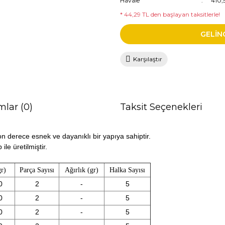
Havale
410,
* 44,29 TL den başlayan taksitlerle!
GELİN
Karşılaştır
mlar (0)
Taksit Seçenekleri
on derece esnek ve dayanıklı bir yapıya sahiptir.
le üretilmiştir.
gr)
Parça Sayısı
Ağırlık (gr)
Halka Sayısı
0
2
-
5
0
2
-
5
0
2
-
5