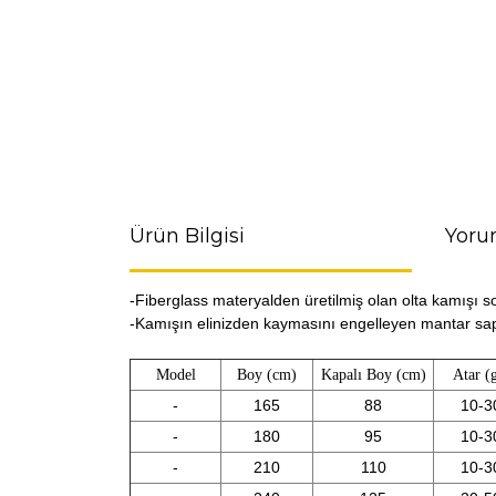
Ürün Bilgisi
Yoru
-Fiberglass materyalden üretilmiş olan olta kamışı s
-Kamışın elinizden kaymasını engelleyen mantar sap i
Model
Boy (cm)
Kapalı Boy (cm)
Atar (
-
165
88
10-3
-
180
95
10-3
-
210
110
10-3