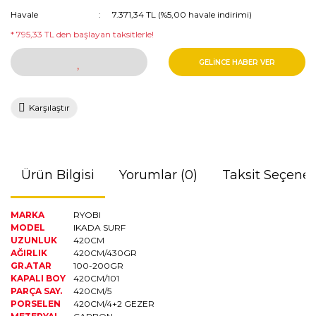
Havale
7.371,34 TL (%5,00 havale indirimi)
* 795,33 TL den başlayan taksitlerle!
GELİNCE HABER VER
Karşılaştır
Ürün Bilgisi
Yorumlar (0)
Taksit Seçenek
MARKA
RYOBI
MODEL
IKADA SURF
UZUNLUK
420CM
AĞIRLIK
420CM/430GR
GR.ATAR
100-200GR
KAPALI BOY
420CM/101
PARÇA SAY.
420CM/5
PORSELEN
420CM/4+2 GEZER