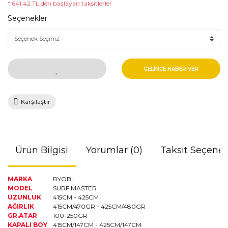
* 641,42 TL den başlayan taksitlerle!
Seçenekler
GELİNCE HABER VER
Karşılaştır
Ürün Bilgisi
Yorumlar (0)
Taksit Seçenek
MARKA
RYOBI
MODEL
SURF MASTER
UZUNLUK
415CM - 425CM
AĞIRLIK
415CM/470GR - 425CM/480GR
GR.ATAR
100-250GR
KAPALI BOY
415CM/147CM - 425CM/147CM