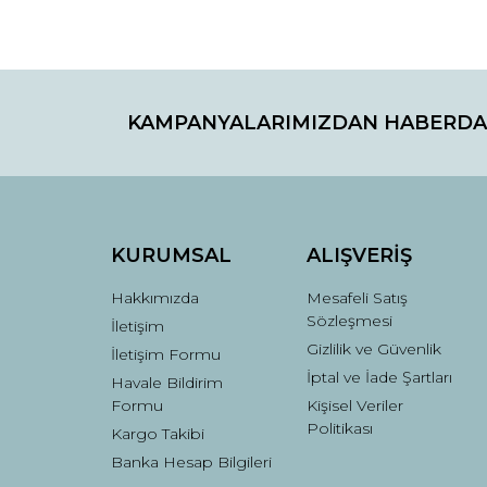
Bu ürünün fiyat bilgisi, resim, ürün açıklamaların
Görüş ve önerileriniz için teşekkür ederiz.
KAMPANYALARIMIZDAN HABERDA
Ürün resmi kalitesiz, bozuk veya görüntülenemiyo
Ürün açıklamasında eksik bilgiler bulunuyor.
Ürün bilgilerinde hatalar bulunuyor.
Ürün fiyatı diğer sitelerden daha pahalı.
Bu ürüne benzer farklı alternatifler olmalı.
KURUMSAL
ALIŞVERİŞ
Hakkımızda
Mesafeli Satış
Sözleşmesi
İletişim
Gizlilik ve Güvenlik
İletişim Formu
İptal ve İade Şartları
Havale Bildirim
Formu
Kişisel Veriler
Politikası
Kargo Takibi
Banka Hesap Bilgileri