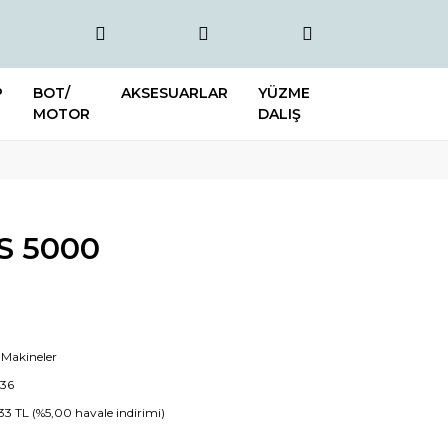
P
BOT/
AKSESUARLAR
YÜZME
MOTOR
DALIŞ
S 5000
 Makineler
536
,33 TL (%5,00 havale indirimi)