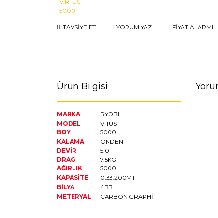
TAVSİYE ET
YORUM YAZ
FİYAT ALARMI
Ürün Bilgisi
Yoru
MARKA
RYOBI
MODEL
VITUS
BOY
5000
KALAMA
ÖNDEN
DEVİR
5.0
DRAG
7.5KG
AĞIRLIK
5000
KAPASİTE
0.33:200MT
BİLYA
4BB
METERYAL
CARBON GRAPHİT