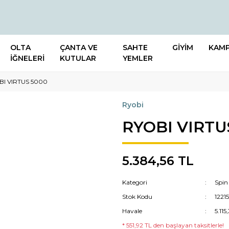
OLTA
ÇANTA VE
SAHTE
GİYİM
KAM
İĞNELERİ
KUTULAR
YEMLER
BI VIRTUS 5000
Ryobi
RYOBI VIRTU
5.384,56 TL
Kategori
Spin
Stok Kodu
1221
Havale
5.115
* 551,92 TL den başlayan taksitlerle!