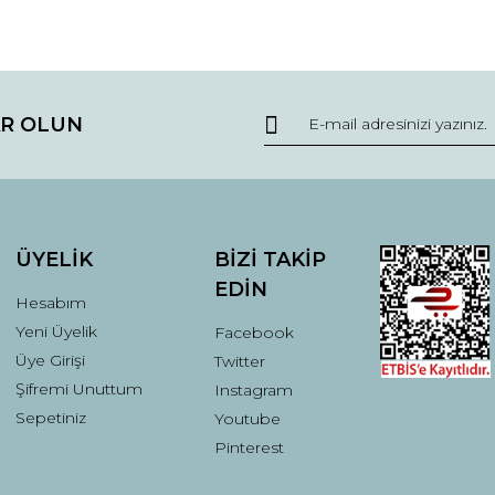
da ve diğer konularda yetersiz gördüğünüz noktaları öneri formunu kullana
Bu ürüne ilk yorumu siz yapın!
R OLUN
r.
Yorum Yaz
ÜYELİK
BİZİ TAKİP
EDİN
Hesabım
Yeni Üyelik
Facebook
Üye Girişi
Twitter
Şifremi Unuttum
Instagram
Gönder
Sepetiniz
Youtube
Pinterest