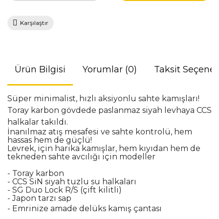
Karşılaştır
Ürün Bilgisi
Yorumlar (0)
Taksit Seçenek
Süper minimalist, hızlı aksiyonlu sahte kamışları!
Toray karbon gövdede paslanmaz siyah levhaya CCS
halkalar takıldı.
İnanılmaz atış mesafesi ve sahte kontrolü, hem
hassas hem de güçlü!
Levrek,
için harika kamışlar, hem kıyıdan hem de
tekneden sahte avcılığı için modeller
- Toray karbon
- CCS SiN siyah tuzlu su halkaları
- SG Duo Lock R/S (çift kilitli)
- Japon tarzı sap
- Emrinize amade delüks kamış çantası