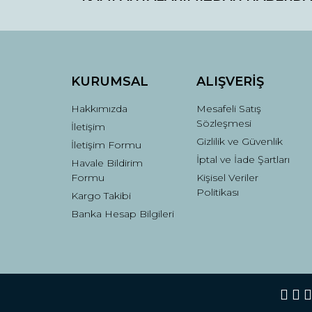
Ürün açıklamasında eksik bilgiler bulunuyor.
Ürün bilgilerinde hatalar bulunuyor.
Ürün fiyatı diğer sitelerden daha pahalı.
Bu ürüne benzer farklı alternatifler olmalı.
KURUMSAL
ALIŞVERİŞ
Hakkımızda
Mesafeli Satış
Sözleşmesi
İletişim
Gizlilik ve Güvenlik
İletişim Formu
İptal ve İade Şartları
Havale Bildirim
Formu
Kişisel Veriler
Politikası
Kargo Takibi
Banka Hesap Bilgileri