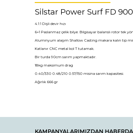
Silstar Power Surf FD 90
4.1:1 Dişli devir hızı
6+1 Paslanmaz çelik bilye. Bilgisayar balanslı rotor tek y
Aluminyum alaşım Shallow Casting makara kalın tip misin
Katlanır CNC metal kol T tutamak.
Bir turda 90cm sarım yapmaktadır.
18kg maksimum drag
0.40/330 0.48/210 0.57/150 misina sarım kapasitesi.
Ağırlık 666 gr
Bu ürünün fiyat bilgisi, resim, ürün açıklamaların
Görüş ve önerileriniz için teşekkür ederiz.
KAMPANYALARIMIZDAN HABERDA
Ürün resmi kalitesiz, bozuk veya görüntülenemiyo