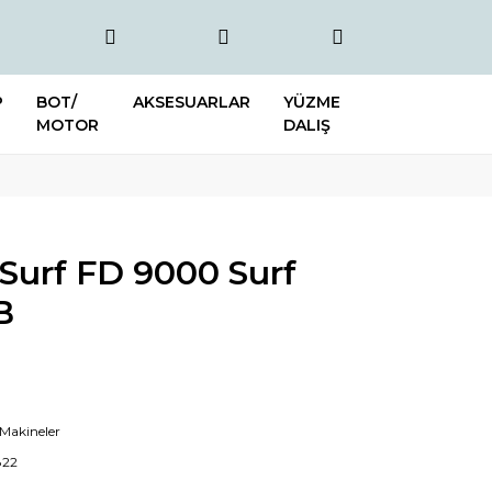
P
BOT/
AKSESUARLAR
YÜZME
MOTOR
DALIŞ
 Surf FD 9000 Surf
B
 Makineler
822