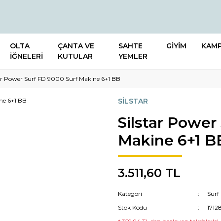
OLTA
ÇANTA VE
SAHTE
GİYİM
KAM
İĞNELERİ
KUTULAR
YEMLER
tar Power Surf FD 9000 Surf Makine 6+1 BB
SİLSTAR
Silstar Power
Makine 6+1 B
3.511,60 TL
Kategori
Surf
Stok Kodu
1712