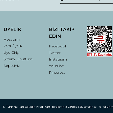
Yorum Yaz
ÜYELİK
BİZİ TAKİP
EDİN
Hesabım
Yeni Üyelik
Facebook
Üye Girişi
Twitter
Şifremi Unuttum
Instagram
Gönder
Sepetiniz
Youtube
Pinterest
© Tüm hakları saklıdır. Kredi kartı bilgileriniz 256bit SSL sertifikası ile korun