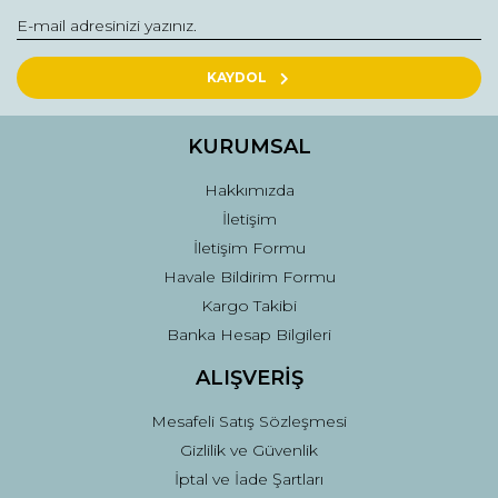
Yorum Yaz
Ürün resmi kalitesiz, bozuk veya görüntülenemiyor.
Ürün açıklamasında eksik bilgiler bulunuyor.
KAYDOL
Ürün bilgilerinde hatalar bulunuyor.
Ürün fiyatı diğer sitelerden daha pahalı.
KURUMSAL
Bu ürüne benzer farklı alternatifler olmalı.
Hakkımızda
İletişim
İletişim Formu
Havale Bildirim Formu
Kargo Takibi
Gönder
Banka Hesap Bilgileri
ALIŞVERİŞ
Mesafeli Satış Sözleşmesi
Gizlilik ve Güvenlik
İptal ve İade Şartları