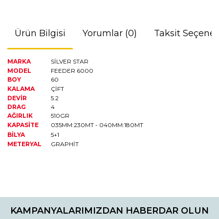
Ürün Bilgisi
Yorumlar (0)
Taksit Seçenek
MARKA
SİLVER STAR
MODEL
FEEDER 6000
BOY
60
KALAMA
ÇİFT
DEVİR
5.2
DRAG
4
AĞIRLIK
510GR
KAPASİTE
035MM:230MT - 040MM:180MT
BİLYA
5+1
METERYAL
GRAPHİT
Bu ürünün fiyat bilgisi, resim, ürün açıklamalarında ve diğer
konularda yetersiz gördüğünüz noktaları öneri formunu
Bu ürüne ilk yorumu siz yapın!
kullanarak tarafımıza iletebilirsiniz.
KAMPANYALARIMIZDAN HABERDAR OLUN
Görüş ve önerileriniz için teşekkür ederiz.