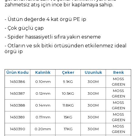
zahmetsiz atış için ince bir kaplamaya sahip.
- Üstün değerde 4 kat örgü PE ip
- Çok güçlü çap
- Spider hassasiyetli sıfıra yakın esneme
- Otların ve sık bitki örtüsünden etkilenmez ideal
örgü ip
Ürün Kodu
Kalınlık
Çeker
Uzunluk
Renk
MOSS
1450386
0.10mm
9.1KG
300M
GREEN
MOSS
1450387
0.12mm
10.5KG
300M
GREEN
MOSS
1450388
0.14mm
11.8KG
300M
GREEN
MOSS
1450389
0.17mm
15KG
300M
GREEN
MOSS
1450390
0.20mm
17KG
300M
GREEN