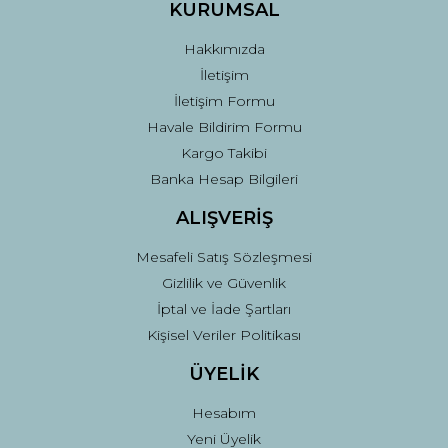
Ürün fiyatı diğer sitelerden daha pahalı.
KURUMSAL
Bu ürüne benzer farklı alternatifler olmalı.
Hakkımızda
İletişim
İletişim Formu
Havale Bildirim Formu
Kargo Takibi
Gönder
Banka Hesap Bilgileri
ALIŞVERİŞ
Mesafeli Satış Sözleşmesi
Gizlilik ve Güvenlik
İptal ve İade Şartları
Kişisel Veriler Politikası
ÜYELİK
Hesabım
Yeni Üyelik