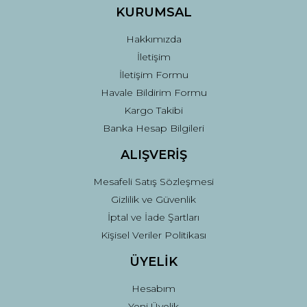
Ürün fiyatı diğer sitelerden daha pahalı.
KURUMSAL
Bu ürüne benzer farklı alternatifler olmalı.
Hakkımızda
İletişim
İletişim Formu
Havale Bildirim Formu
Kargo Takibi
Gönder
Banka Hesap Bilgileri
ALIŞVERİŞ
Mesafeli Satış Sözleşmesi
Gizlilik ve Güvenlik
İptal ve İade Şartları
Kişisel Veriler Politikası
ÜYELİK
Hesabım
Yeni Üyelik