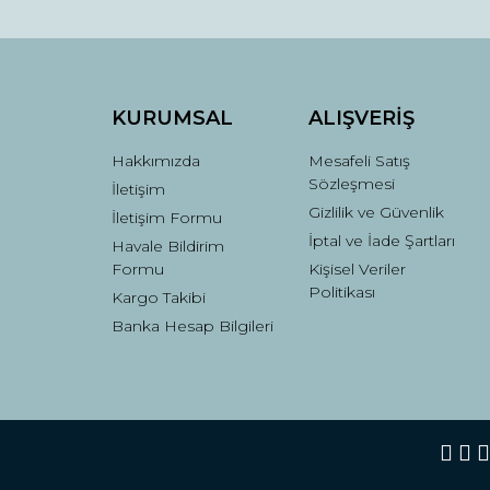
Ürün açıklamasında eksik bilgiler bulunuyor.
Ürün bilgilerinde hatalar bulunuyor.
Ürün fiyatı diğer sitelerden daha pahalı.
Bu ürüne benzer farklı alternatifler olmalı.
KURUMSAL
ALIŞVERİŞ
Hakkımızda
Mesafeli Satış
Sözleşmesi
İletişim
Gizlilik ve Güvenlik
İletişim Formu
İptal ve İade Şartları
Havale Bildirim
Formu
Kişisel Veriler
Politikası
Kargo Takibi
Banka Hesap Bilgileri