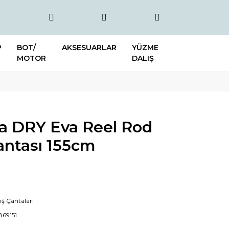
P
BOT/
AKSESUARLAR
YÜZME
MOTOR
DALIŞ
ra DRY Eva Reel Rod
antası 155cm
ş Çantaları
869151