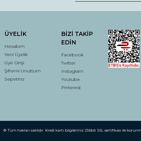
Yorum Yaz
ÜYELİK
BİZİ TAKİP
EDİN
Hesabım
Yeni Üyelik
Facebook
Üye Girişi
Twitter
Şifremi Unuttum
Instagram
Gönder
Sepetiniz
Youtube
Pinterest
© Tüm hakları saklıdır. Kredi kartı bilgileriniz 256bit SSL sertifikası ile korun