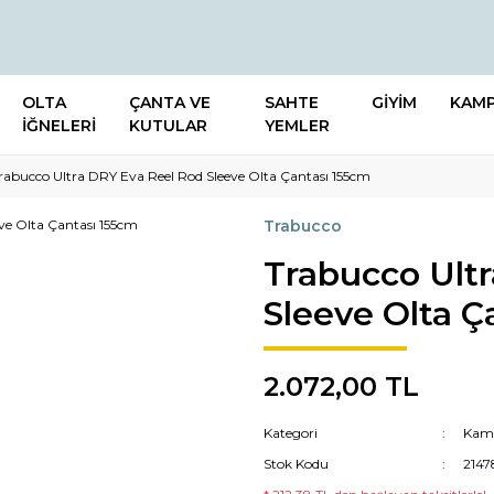
OLTA
ÇANTA VE
SAHTE
GİYİM
KAM
İĞNELERİ
KUTULAR
YEMLER
rabucco Ultra DRY Eva Reel Rod Sleeve Olta Çantası 155cm
Trabucco
Trabucco Ult
Sleeve Olta Ç
2.072,00 TL
Kategori
Kamı
Stok Kodu
2147