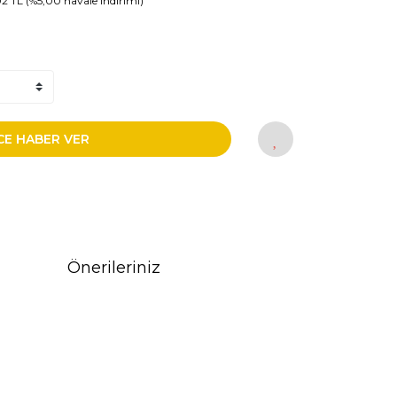
02 TL (%5,00 havale indirimi)
CE HABER VER
Önerileriniz