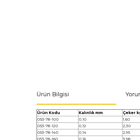
Ürün Bilgisi
Yoru
Ürün Kodu
Kalınlık mm
Çeker k
053-78-100
0,10
1,60
053-78-120
0,12
2,30
053-78-140
0,14
2,95
053-78-160
0,16
3,98