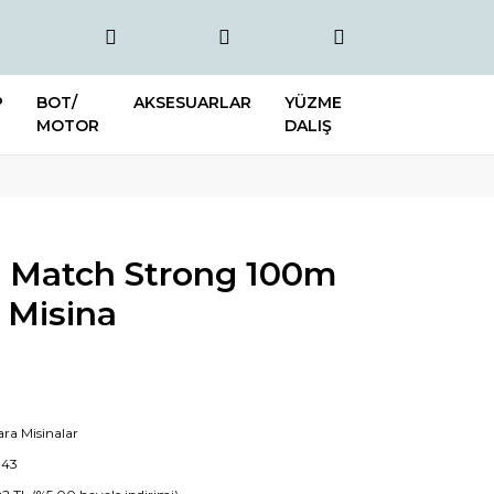
P
BOT/
AKSESUARLAR
YÜZME
MOTOR
DALIŞ
 Match Strong 100m
 Misina
ra Misinalar
343