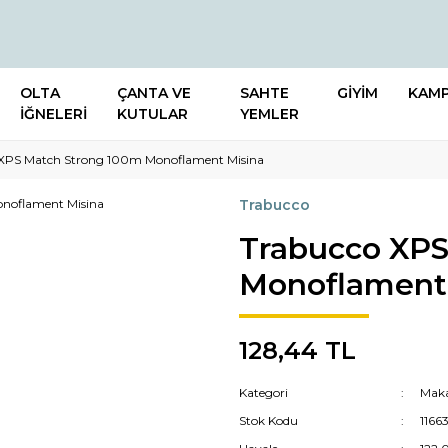
OLTA
ÇANTA VE
SAHTE
GİYİM
KAM
İĞNELERİ
KUTULAR
YEMLER
XPS Match Strong 100m Monoflament Misina
Trabucco
Trabucco XPS
Monoflament
128,44 TL
Kategori
Maka
Stok Kodu
1166