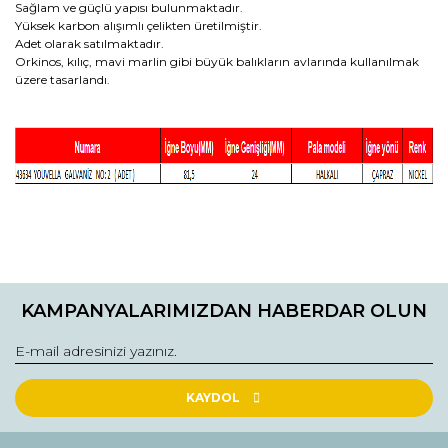
Sağlam ve güçlü yapısı bulunmaktadır.
Yüksek karbon alışımlı çelikten üretilmiştir.
Adet olarak satılmaktadır.
Orkinos, kılıç, mavi marlin gibi büyük balıkların avlarında kullanılmak
üzere tasarlandı.
Bu ürünün fiyat bilgisi, resim, ürün açıklamalarında ve diğer
konularda yetersiz gördüğünüz noktaları öneri formunu
Bu ürüne ilk yorumu siz yapın!
kullanarak tarafımıza iletebilirsiniz.
KAMPANYALARIMIZDAN HABERDAR OLUN
Görüş ve önerileriniz için teşekkür ederiz.
Yorum Yaz
Ürün resmi kalitesiz, bozuk veya görüntülenemiyor.
Ürün açıklamasında eksik bilgiler bulunuyor.
KAYDOL
Ürün bilgilerinde hatalar bulunuyor.