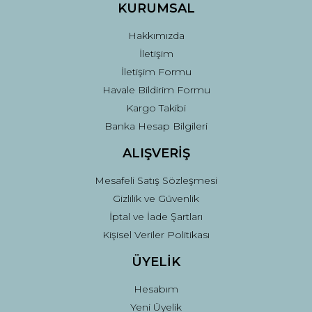
Ürün fiyatı diğer sitelerden daha pahalı.
KURUMSAL
Bu ürüne benzer farklı alternatifler olmalı.
Hakkımızda
İletişim
İletişim Formu
Havale Bildirim Formu
Kargo Takibi
Gönder
Banka Hesap Bilgileri
ALIŞVERİŞ
Mesafeli Satış Sözleşmesi
Gizlilik ve Güvenlik
İptal ve İade Şartları
Kişisel Veriler Politikası
ÜYELİK
Hesabım
Yeni Üyelik