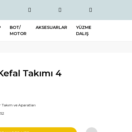
P
BOT/
AKSESUARLAR
YÜZME
MOTOR
DALIŞ
efal Takımı 4
r Takım ve Aparatları
352