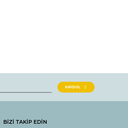
rak tarafımıza iletebilirsiniz.
KAYDOL
BİZİ TAKİP EDİN