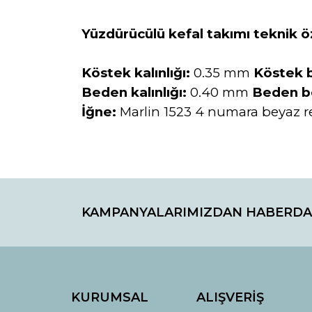
Yüzdürücülü kefal takımı teknik öz
Köstek kalınlığı:
0.35 mm
Köstek 
Beden kalınlığı:
0.40 mm
Beden b
İğne:
Marlin 1523 4 numara beyaz re
Bu ürünün fiyat bilgisi, resim, ürün açıklamaların
Görüş ve önerileriniz için teşekkür ederiz.
KAMPANYALARIMIZDAN HABERDA
Ürün resmi kalitesiz, bozuk veya görüntülenemiyo
Ürün açıklamasında eksik bilgiler bulunuyor.
Ürün bilgilerinde hatalar bulunuyor.
Ürün fiyatı diğer sitelerden daha pahalı.
Bu ürüne benzer farklı alternatifler olmalı.
KURUMSAL
ALIŞVERİŞ