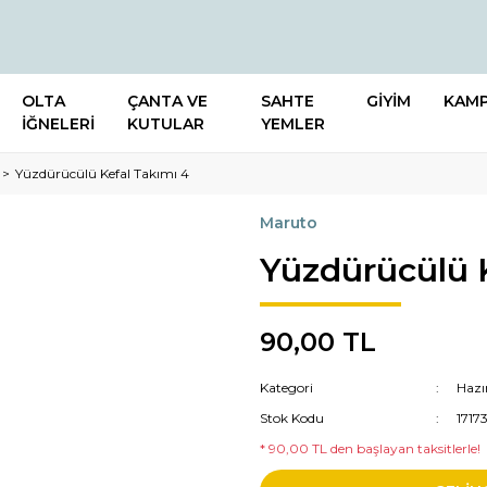
OLTA
ÇANTA VE
SAHTE
GİYİM
KAM
İĞNELERİ
KUTULAR
YEMLER
Yüzdürücülü Kefal Takımı 4
Maruto
Yüzdürücülü K
90,00 TL
Kategori
Hazı
Stok Kodu
1717
* 90,00 TL den başlayan taksitlerle!