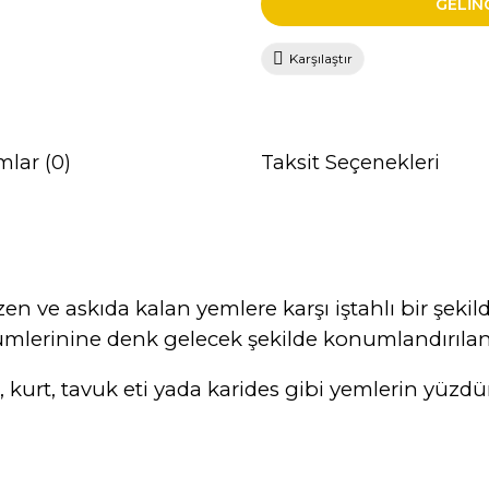
GELİN
Karşılaştır
mlar (0)
Taksit Seçenekleri
ı
n ve askıda kalan yemlere karşı iştahlı bir şekil
mlerinine denk gelecek şekilde konumlandırılan y
 kurt, tavuk eti yada karides gibi yemlerin yüzdü